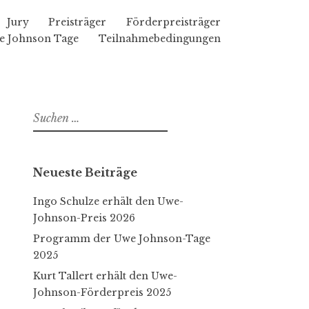
Jury
Preisträger
Förderpreisträger
e Johnson Tage
Teilnahmebedingungen
S
u
c
h
Neueste Beiträge
e
n
Ingo Schulze erhält den Uwe-
n
Johnson-Preis 2026
a
Programm der Uwe Johnson-Tage
c
2025
h
Kurt Tallert erhält den Uwe-
:
Johnson-Förderpreis 2025