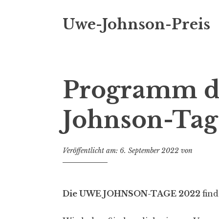
i
n
Uwe-Johnson-Preis
g
e
n
Programm d
Johnson-Tag
Veröffentlicht am:
6. September 2022
von
Die UWE JOHNSON-TAGE 2022
fin