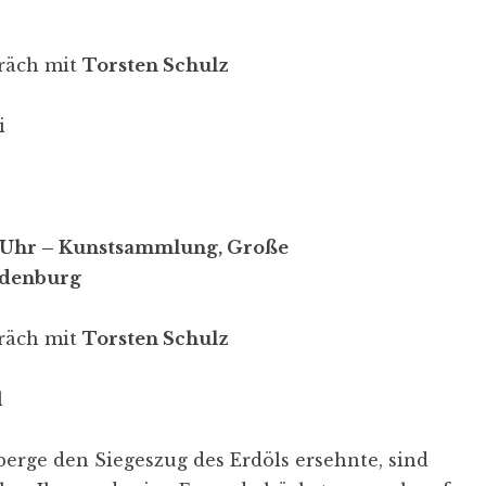
räch mit
Torsten Schulz
i
0 Uhr – Kunstsammlung, Große
denburg
räch mit
Torsten Schulz
l
erge den Siegeszug des Erdöls ersehnte, sind