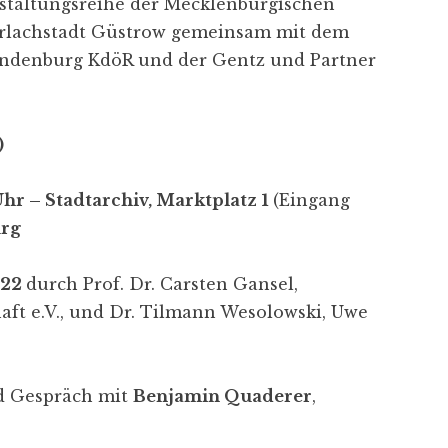
nstaltungsreihe der Mecklenburgischen
 Barlachstadt Güstrow gemeinsam mit dem
ndenburg KdöR und der Gentz und Partner
)
hr – Stadtarchiv, Marktplatz
1
(Eingang
rg
022
durch Prof. Dr. Carsten Gansel,
aft e.V., und Dr. Tilmann Wesolowski, Uwe
d Gespräch mit
Benjamin Quaderer
,