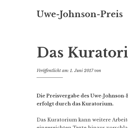
i
n
Uwe-Johnson-Preis
g
e
n
Das Kurato
Veröffentlicht am:
1. Juni 2017
von
Die Preisvergabe des Uwe-Johnson-
erfolgt durch das Kuratorium.
Das Kuratorium kann weitere Arbeit
eingereichten Texte hinaus vorschl