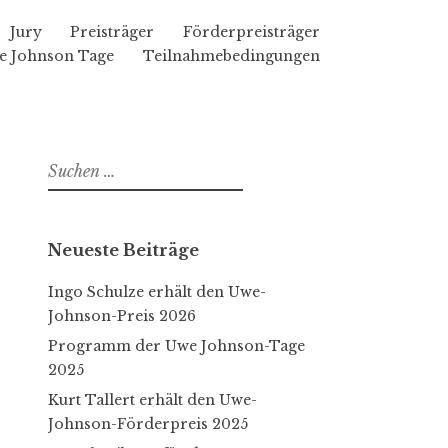
Jury
Preisträger
Förderpreisträger
e Johnson Tage
Teilnahmebedingungen
S
u
c
h
Neueste Beiträge
e
n
Ingo Schulze erhält den Uwe-
n
Johnson-Preis 2026
a
Programm der Uwe Johnson-Tage
c
2025
h
Kurt Tallert erhält den Uwe-
:
Johnson-Förderpreis 2025