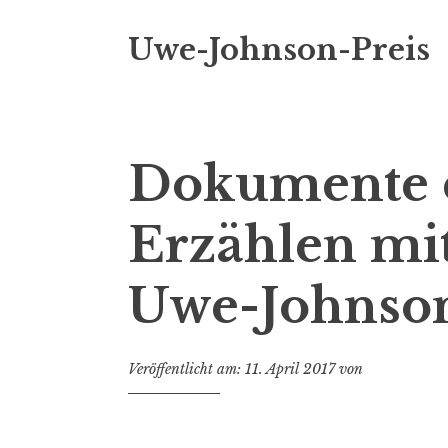
i
n
Uwe-Johnson-Preis
g
e
n
Dokumente e
Erzählen mi
Uwe-Johnson
Veröffentlicht am:
11. April 2017
von