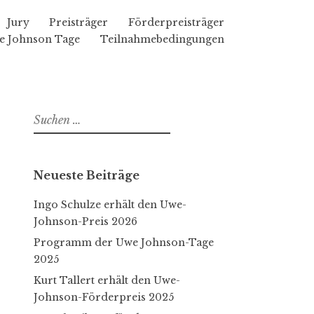
Jury
Preisträger
Förderpreisträger
e Johnson Tage
Teilnahmebedingungen
S
u
c
h
Neueste Beiträge
e
n
Ingo Schulze erhält den Uwe-
n
Johnson-Preis 2026
a
Programm der Uwe Johnson-Tage
c
2025
h
Kurt Tallert erhält den Uwe-
:
Johnson-Förderpreis 2025